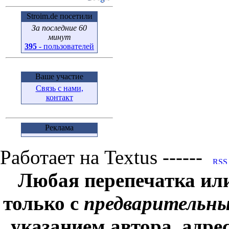
Stroim.de посетили
За последние 60
минут
395
- пользователей
Ваше участие
Связь с нами,
контакт
Реклама
Работает на Textus ------
Любая перепечатка ил
только с
предварительн
указанием автора, адре