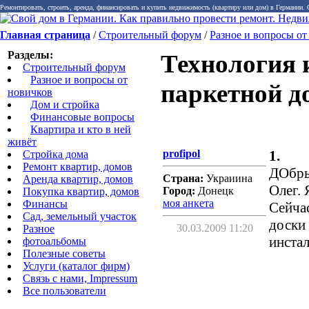
Ремонтировать, строить, аренда, финансировать и купить недвижимость (квартиру или дом) в Германии.
Главная страница
/
Строительный форум
/
Разное и вопросы от
Разделы:
Технология 
Строительный форум
Разное и вопросы от
паркетной до
новичков
Дом и стройка
Финансовые вопросы
Квартира и кто в ней
живёт
profipol
1.
Стройка дома
Ремонт квартир, домов
ДОбры
Страна:
Украиина
Аренда квартир, домов
Олег.
Город:
Донецк
Покупка квартир, домов
моя анкета
Финансы
Сейчас
Сад, земельный участок
доски 
30.03.2009 11:20
Разное
инстал
фотоальбомы
Полезные советы
Услуги (каталог фирм)
Связь с нами, Impressum
Все пользователи