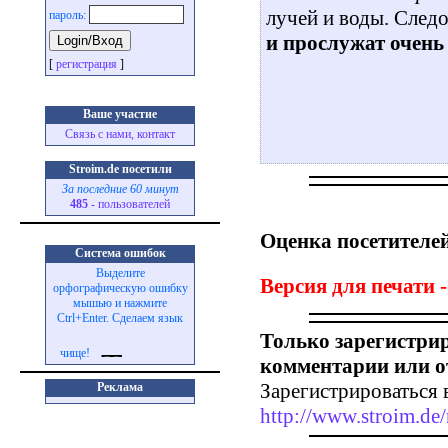
лучей и воды. След
пароль:
и прослужат очень 
[
регистрация
]
Ваше участие
Связь с нами, контакт
Stroim.de посетили
За последние 60 минут
485
- пользователей
Оценка посетителей
Система ошибок
Выделите
Версия для печати -
орфографическую ошибку
мышью и нажмите
Ctrl+Enter. Сделаем язык
Только зарегистри
чище!
комментарии или о
Зарегистрироваться 
Реклама
http://www.stroim.de/