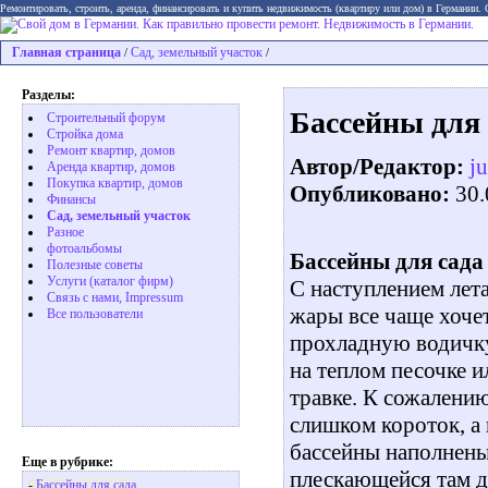
Ремонтировать, строить, аренда, финансировать и купить недвижимость (квартиру или дом) в Германии.
Главная страница
Сад, земельный участок
/
/
Разделы:
Бассейны для 
Строительный форум
Стройка дома
Ремонт квартир, домов
Автор/Редактор:
ju
Аренда квартир, домов
Покупка квартир, домов
Опубликовано:
30.
Финансы
Сад, земельный участок
Разное
фотоальбомы
Бассейны для сада
Полезные советы
Услуги (каталог фирм)
C наступлением лет
Связь с нами, Impressum
жары все чаще хоче
Все пользователи
прохладную водичк
на теплом песочке и
травке. К сожалению
слишком короток, а 
бассейны наполнен
Еще в рубрике:
плескающейся там д
-
Бассейны для сада