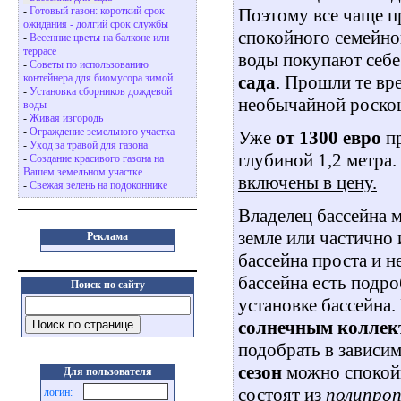
Поэтому все чаще 
-
Готовый газон: короткий срок
ожидания - долгий срок службы
спокойного семейно
-
Весенние цветы на балконе или
террасе
воды покупают себ
-
Советы по использованию
сада
. Прошли те вр
контейнера для биомусора зимой
-
Установка сборников дождевой
необычайной роскош
воды
-
Живая изгородь
-
Ограждение земельного участка
Уже
от 1300 евро
п
-
Уход за травой для газона
глубиной 1,2 метра
-
Создание красивого газона на
Вашем земельном участке
включены в цену.
-
Свежая зелень на подоконнике
Владелец бассейна 
земле или частично
Реклама
бассейна проста и н
бассейна есть подр
Поиск по сайту
установке бассейна
солнечным коллек
подобрать в зависи
сезон
можно спокой
Для пользователя
состоят из
полипроп
логин: