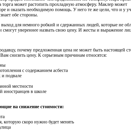
а торга может растопить прохладную атмосферу. Маклер может
оре и оказать необходимую помощь. У него те же цели, что и у у
знает обе стороны.
выход для немного робкий и сдержанных людей, которые не обл
 смогут увереннее назвать свою цену. И жесты и выражение лица
продавцу, почему предложенная цена не может быть настоящей 
Вам снизить цену. К серьезным причинам относятся:
аны
 отопления с содержанием асбеста
 и подвале
данной местности
ей иностранцев в школе
щие на снижение стоимости:
ата
я, которую скоро нужно будет менять
улица