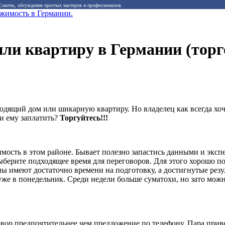
 Советы, обсуждения простых мастеров и профессионалов.
или квартиру в Германии (торг
одящий дом или шикарную квартиру. Но владелец как всегда хоч
и ему заплатить?
Торгуйтесь!!!
ость в этом районе. Бывает полезно запастись данными и эксп
берите подходящее время для переговоров. Для этого хорошо п
роны имеют достаточно времени на подготовку, а достигнутые рез
же в понедельник. Среди недели больше суматохи, но зато можн
овор предпочтительнее чем предложение по телефону. Пара при