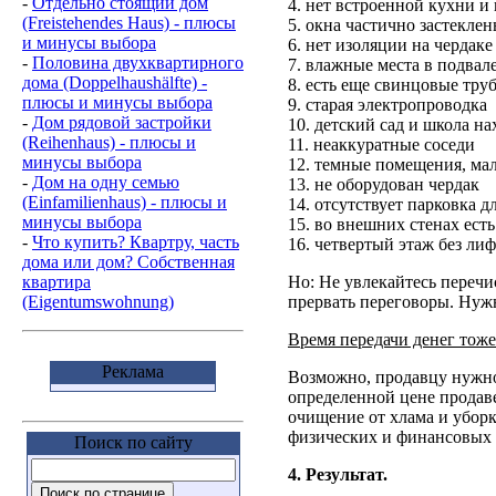
-
Отдельно стоящий дом
4. нет встроенной кухни и 
(Freistehendes Haus) - плюсы
5. окна частично застеклен
и минусы выбора
6. нет изоляции на чердаке
-
Половина двухквартирного
7. влажные места в подвал
дома (Doppelhaushälfte) -
8. есть еще свинцовые тру
плюсы и минусы выбора
9. старая электропроводка
-
Дом рядовой застройки
10. детский сад и школа на
(Reihenhaus) - плюсы и
11. неаккуратные соседи
минусы выбора
12. темные помещения, ма
-
Дом на одну семью
13. не оборудован чердак
(Einfamilienhaus) - плюсы и
14. отсутствует парковка 
минусы выбора
15. во внешних стенах ест
-
Что купить? Квартру, часть
16. четвертый этаж без лифт
дома или дом? Собственная
квартира
Но: Не увлекайтесь перечи
(Eigentumswohnung)
прервать переговоры. Нуж
Время передачи денег тоже
Реклама
Возможно, продавцу нужно 
определенной цене продаве
очищение от хлама и уборк
физических и финансовых 
Поиск по сайту
4. Результат.