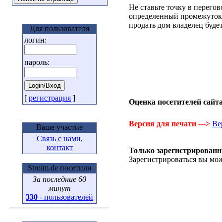
Не ставьте точку в перего
определенный промежуток 
продать дом владелец будет
Для пользователя
логин:
пароль:
[
регистрация
]
Оценка посетителей сайта
Версия для печати --->
Ве
Ваше участие
Связь с нами,
контакт
Только зарегистрированн
Зарегистрироваться вы мож
Stroim.de посетили
За последние 60
минут
330
- пользователей