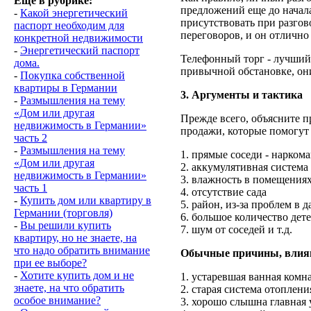
Еще в рубрике:
предложений еще до начал
-
Какой энергетический
присутствовать при разгов
паспорт необходим для
переговоров, и он отлично 
конкретной недвижимости
-
Энергетический паспорт
Телефонный торг - лучший 
дома.
привычной обстановке, они
-
Покупка собственной
квартиры в Германии
3. Аргументы и тактика
-
Размышления на тему
«Дом или другая
Прежде всего, объясните 
недвижимость в Германии»
продажи, которые помогут 
часть 2
-
Размышления на тему
1. прямые соседи - нарком
«Дом или другая
2. аккумулятивная система
недвижимость в Германии»
3. влажность в помещениях
часть 1
4. отсутствие сада
-
Купить дом или квартиру в
5. район, из-за проблем в 
Германии (торговля)
6. большое количество дет
-
Вы решили купить
7. шум от соседей и т.д.
квартиру, но не знаете, на
что надо обратить внимание
Обычные причины, влияю
при ее выборе?
-
Хотите купить дом и не
1. устаревшая ванная комн
знаете, на что обратить
2. старая система отоплени
особое внимание?
3. хорошо слышна главная 