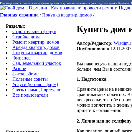
Ремонтировать, строить, аренда, финансировать и купить недвижимость (квартиру или дом) в Германии.
Главная страница
/
Покупка квартир, домов
/
Разделы:
Купить дом 
Строительный форум
Стройка дома
Ремонт квартир, домов
Автор/Редактор:
Wladimir
Аренда квартир, домов
Опубликовано:
12.11.2007
Покупка квартир, домов
Финансы
Сад, земельный участок
Вы наконец-то нашли подх
Разное
больше, чем Вы в состояни
фотоальбомы
Полезные советы
1. Подготовка.
Услуги (каталог фирм)
Сравните цены на недвижим
Связь с нами, Impressum
сравниваемых объектах. Вы
Все пользователи
воскресенье, т.к. обе сто
можно воплотить в жизнь у
прийти к соглашению.
2. Лично или по телефону
Как правило, личный разг