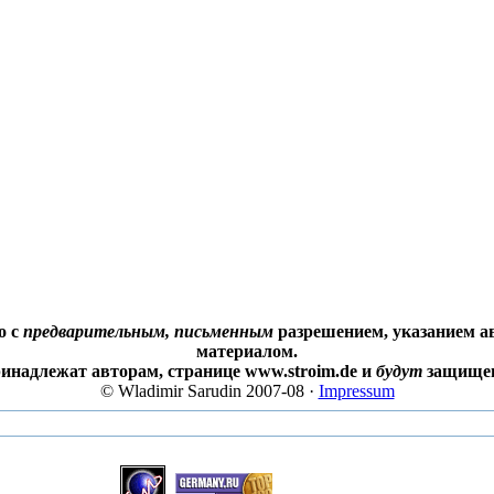
о с
предварительным, письменным
разрешением, указанием ав
материалом.
ринадлежат авторам, странице www.stroim.de и
будут
защищен
© Wladimir Sarudin 2007-08 ·
Impressum