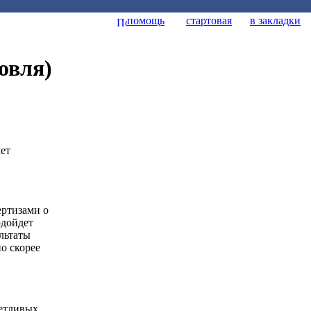
помощь
стартовая
в закладки
овля)
ет
ертизами о
одойдет
ультаты
о скорее
ветливых