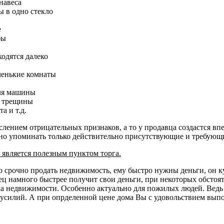
навеса
ы в одно стекло
е
бы
ходятся далеко
ленькие комнаты
для машины
ь трещины
а и т.д.
слением отрицательных признаков, а то у продавца создастся впе
но упоминать только действительно присутствующие и требующи
 является полезным пунктом торга.
срочно продать недвижимость, ему быстро нужны деньги, он ку
ц намного быстрее получит свои деньги, при некоторых обстоятел
а недвижимости. Особенно актуально для пожилых людей. Ведь 
усилий. А при опрделенной цене дома Вы с удовольствием выпо