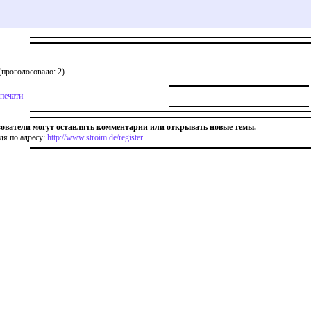
(проголосовало: 2)
 печати
ователи могут оставлять комментарии или открывать новые темы.
дя по адресу:
http://www.stroim.de/register