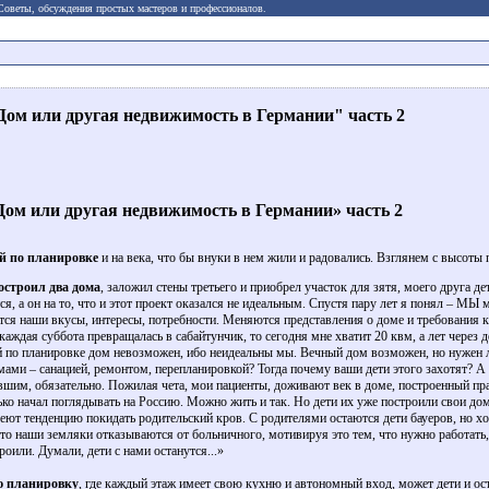
 Советы, обсуждения простых мастеров и профессионалов.
ом или другая недвижимость в Германии" часть 2
ом или другая недвижимость в Германии» часть 2
й по планировке
и на века, что бы внуки в нем жили и радовались. Взглянем с высоты
остроил два дома
, заложил стены третьего и приобрел участок для зятя, моего друга де
, а он на то, что и этот проект оказался не идеальным. Спустя пару лет я понял – МЫ 
я наши вкусы, интересы, потребности. Меняются представления о доме и требования к
аждая суббота превращалась в сабайтунчик, то сегодня мне хватит 20 квм, а лет через д
 по планировке дом невозможен, ибо неидеальны мы. Вечный дом возможен, но нужен 
мами – санацией, ремонтом, перепланировкой? Тогда почему ваши дети этого захотят? А
евшим, обязательно. Пожилая чета, мои пациенты, доживают век в доме, построенный пр
ко начал поглядывать на Россию. Можно жить и так. Но дети их уже построили свои дома
ют тенденцию покидать родительский кров. С родителями остаются дети бауеров, но хо
сто наши земляки отказываются от больничного, мотивируя это тем, что нужно работать,
оили. Думали, дети с нами останутся...»
ю планировку
, где каждый этаж имеет свою кухню и автономный вход, может дети и оста