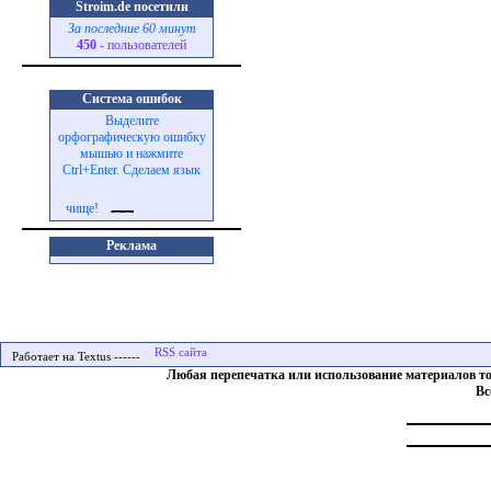
Stroim.de посетили
За последние 60 минут
450
- пользователей
Система ошибок
Выделите
орфографическую ошибку
мышью и нажмите
Ctrl+Enter. Сделаем язык
чище!
Реклама
Работает на Textus ------
Любая перепечатка или использование материалов т
Вс