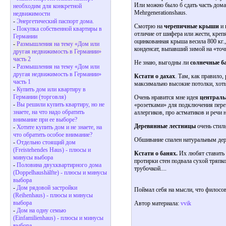
Или можно было б сдать часть дома
необходим для конкретной
Mehrgenerationshaus.
недвижимости
-
Энергетический паспорт дома.
Смотрю на
черепичные крыши
и 
-
Покупка собственной квартиры в
отличие от шифера или жести, креп
Германии
оцинкованная крыша весила 800 кг.
-
Размышления на тему «Дом или
конденсат, выпавший зимой на «точк
другая недвижимость в Германии»
часть 2
Не знаю, выгодны ли
солнечные б
-
Размышления на тему «Дом или
другая недвижимость в Германии»
Кстати о дахах
. Там, как правило
часть 1
максимально высокие потолки, хоть 
-
Купить дом или квартиру в
Германии (торговля)
Очень нравится мне идея
централь
-
Вы решили купить квартиру, но не
«розетками» для подключения перен
знаете, на что надо обратить
аллергиков, про астматиков и речи н
внимание при ее выборе?
Деревянные лестницы
очень стиль
-
Хотите купить дом и не знаете, на
что обратить особое внимание?
Обшивание спален натуральным дере
-
Отдельно стоящий дом
(Freistehendes Haus) - плюсы и
Кстати о банях.
Их любят ставить 
минусы выбора
протирки стен подвала сухой тряпко
-
Половина двухквартирного дома
трубочкой....
(Doppelhaushälfte) - плюсы и минусы
выбора
-
Дом рядовой застройки
Поймал себя на мысли, что филосов
(Reihenhaus) - плюсы и минусы
выбора
Автор материала:
vvik
-
Дом на одну семью
(Einfamilienhaus) - плюсы и минусы
выбора