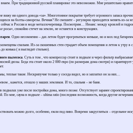
 внаем. При традиционной русской планировке это невозможно. Мне решительно нравит
не вижу ни одного довода «за». Многотонное покрытие требует огромного запаса прочнос
ящихся на болты-саморезы. Вечная? Не смешите – регулярно приходится менять из-за м
, сейчас в России в моде металлочерепица. Посмотрим.... Нюанс: между кровлей и гидр
е росы», спокойно стечет на землю, не останется в конструкциях.
атареи
. Одно несомненно – дах летом будет прогреваться меньше, но и мох под батареям
, размещены спальни. Из-за скошенных стен страдает объем помещения и летом к утру в 
до конька ( и выглядит стильно).
ного пылесоса
. Суть в том , что компрессор стоит в подвале и через фильтр выбрасыв
осной дюзы. Беда эта стоит около 2 000 евро (по размерам дома смотря) и гарантирует 
ет.
ны, теплые такие. Нескрипучие только у соседа видел, но и заплатил он за них....
вом , кажется, отошло у наших земляков. И то, спальня – не баня.
в подвалах уже после постройки дома, много позже. Отсутствует заранее спроектирован
й. По мне, сауна в подвале – ultima ratio (последняя возможность, когда другие исчерпа
ствовать можно долго, особенно, ежли под пиво. Вовремя закруглиться – отдельное иск