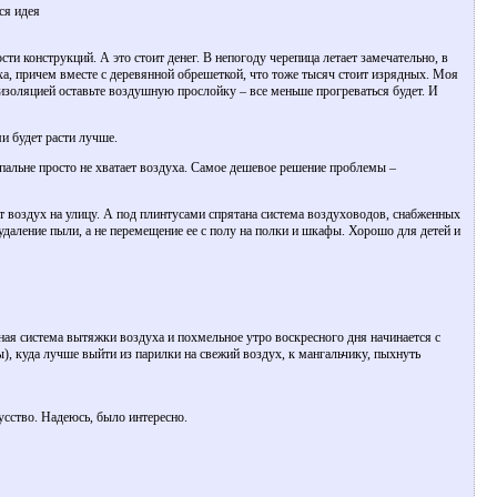
ся идея
ти конструкций. А это стоит денег. В непогоду черепица летает замечательно, в
ха, причем вместе с деревянной обрешеткой, что тоже тысяч стоит изрядных. Моя
оизоляцией оставьте воздушную прослойку – все меньше прогреваться будет. И
и будет расти лучше.
спальне просто не хватает воздуха. Самое дешевое решение проблемы –
ает воздух на улицу. А под плинтусами спрятана система воздуховодов, снабженных
удаление пыли, а не перемещение ее с полу на полки и шкафы. Хорошо для детей и
ная система вытяжки воздуха и похмельное утро воскресного дня начинается с
ны), куда лучше выйти из парилки на свежий воздух, к мангальчику, пыхнуть
усство. Надеюсь, было интересно.