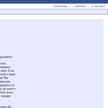
помощь
стартовая
в закладки
 прожитого.
тства.
меняемся,
 нему. Если
есять и такая
ли? Вы
 ваш дом
адедами в те
, не хотят в
тите ли вы
 «кредит
лись бы....