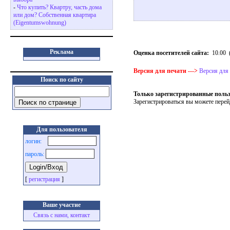
-
Что купить? Квартру, часть дома
или дом? Собственная квартира
(Eigentumswohnung)
Реклама
Оценка посетителей сайта:
10.00
Версия для печати --->
Версия для
Поиск по сайту
Только зарегистрированные польз
Зарегистрироваться вы можете перей
Для пользователя
логин:
пароль:
[
регистрация
]
Ваше участие
Связь с нами, контакт