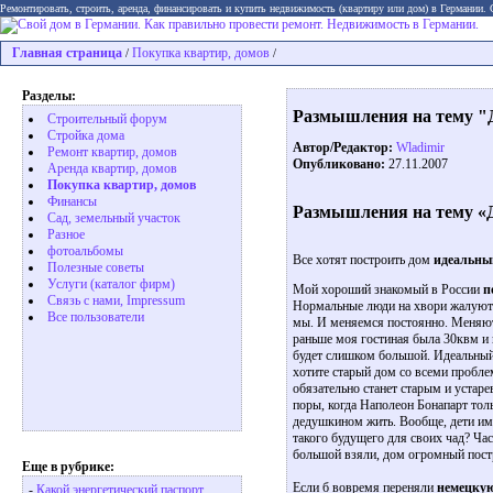
Ремонтировать, строить, аренда, финансировать и купить недвижимость (квартиру или дом) в Германии.
Главная страница
Покупка квартир, домов
/
/
Разделы:
Размышления на тему "Д
Строительный форум
Стройка дома
Автор/Редактор:
Wladimir
Ремонт квартир, домов
Опубликовано:
27.11.2007
Аренда квартир, домов
Покупка квартир, домов
Финансы
Размышления на тему «Д
Сад, земельный участок
Разное
фотоальбомы
Все хотят построить дом
идеальны
Полезные советы
Услуги (каталог фирм)
Мой хороший знакомый в России
п
Связь с нами, Impressum
Нормальные люди на хвори жалуются
Все пользователи
мы. И меняемся постоянно. Меняютс
раньше моя гостиная была 30квм и к
будет слишком большой. Идеальный
хотите старый дом со всеми пробле
обязательно станет старым и устар
поры, когда Наполеон Бонапарт толь
дедушкином жить. Вообще, дети име
такого будущего для своих чад? Ча
большой взяли, дом огромный постр
Еще в рубрике:
Если б вовремя переняли
немецку
-
Какой энергетический паспорт