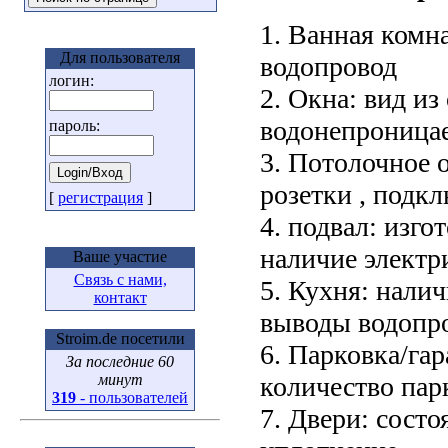
1. Ванная комна
Для пользователя
водопровод
логин:
2. Окна: вид из
водонепроница
пароль:
3. Потолочное о
розетки , подк
[
регистрация
]
4. подвал: изго
наличие электр
Ваше участие
Связь с нами,
5. Кухня: нали
контакт
выводы водопр
Stroim.de посетили
6. Парковка/гар
За последние 60
минут
количество пар
319
- пользователей
7. Двери: состо