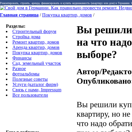
Ремонтировать, строить, аренда, финансировать и купить недвижимость (квартиру или дом) в Германии.
Главная страница
/
Покупка квартир, домов
/
Разделы:
Вы решили 
Строительный форум
Стройка дома
на что над
Ремонт квартир, домов
Аренда квартир, домов
выборе?
Покупка квартир, домов
Финансы
Сад, земельный участок
Разное
Автор/Редакто
фотоальбомы
Опубликовано
Полезные советы
Услуги (каталог фирм)
Связь с нами, Impressum
Все пользователи
Вы решили куп
квартиру, но не 
что надо обрат