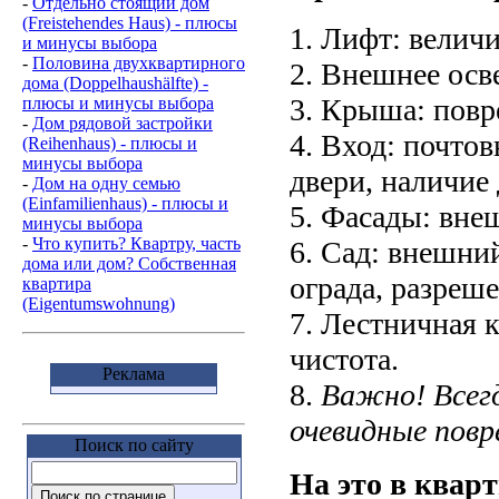
-
Отдельно стоящий дом
(Freistehendes Haus) - плюсы
1. Лифт: величи
и минусы выбора
-
Половина двухквартирного
2. Внешнее осв
дома (Doppelhaushälfte) -
3. Крыша: повр
плюсы и минусы выбора
-
Дом рядовой застройки
4. Вход: почто
(Reihenhaus) - плюсы и
минусы выбора
двери, наличие
-
Дом на одну семью
(Einfamilienhaus) - плюсы и
5. Фасады: вне
минусы выбора
-
Что купить? Квартру, часть
6. Сад: внешний
дома или дом? Собственная
ограда, разреш
квартира
(Eigentumswohnung)
7. Лестничная к
чистота.
Реклама
8.
Важно! Всегд
очевидные повр
Поиск по сайту
На это в квар