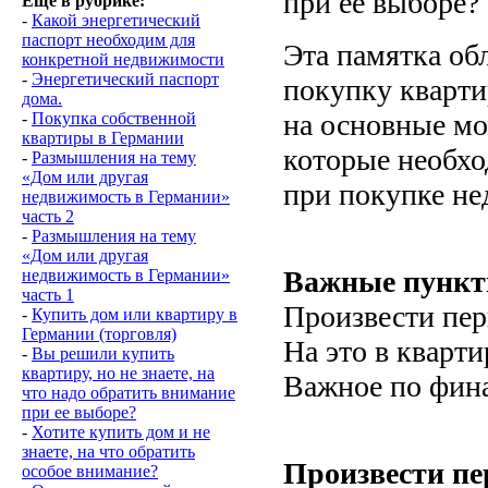
при ее выборе?
Еще в рубрике:
-
Какой энергетический
паспорт необходим для
Эта памятка об
конкретной недвижимости
-
Энергетический паспорт
покупку кварти
дома.
на основные м
-
Покупка собственной
квартиры в Германии
которые необхо
-
Размышления на тему
«Дом или другая
при покупке н
недвижимость в Германии»
часть 2
-
Размышления на тему
«Дом или другая
Важные пунк
недвижимость в Германии»
часть 1
Произвести пер
-
Купить дом или квартиру в
Германии (торговля)
На это в кварт
-
Вы решили купить
квартиру, но не знаете, на
Важное по фин
что надо обратить внимание
при ее выборе?
-
Хотите купить дом и не
знаете, на что обратить
Произвести пе
особое внимание?