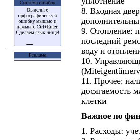
уплотнение
Система ошибок
8. Входная двер
Выделите
орфографическую
дополнительные
ошибку мышью и
нажмите Ctrl+Enter.
9. Отопление: п
Сделаем язык чище!
последний ремо
воду и отоплени
Реклама
10. Управляющи
(Miteigentümerv
11. Прочее: нал
досягаемость ма
клетки
Важное по фин
1. Расходы: уче