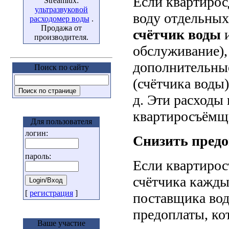
Если квартирос
Streamlux:
ультразвуковой
воду отдельных
расходомер воды
.
Продажа от
счётчик воды
и
производителя.
обслуживание),
дополнительные
Поиск по сайту
(счётчика воды)
д. Эти расходы
квартиросъёмщи
Для пользователя
логин:
Снизить предо
пароль:
Если квартирос
счётчика кажды
[
регистрация
]
поставщика вод
предоплаты, ко
Ваше участие