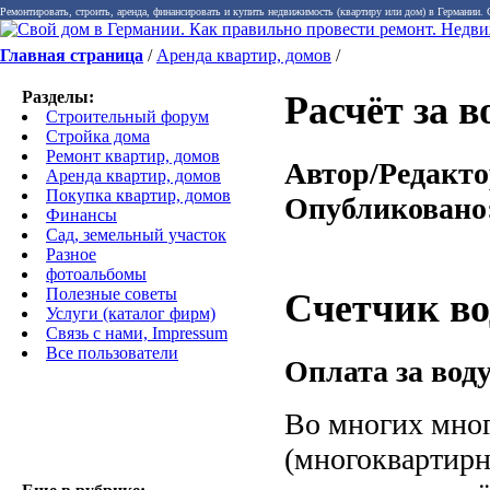
Ремонтировать, строить, аренда, финансировать и купить недвижимость (квартиру или дом) в Германии.
Главная страница
/
Аренда квартир, домов
/
Разделы:
Расчёт за в
Строительный форум
Стройка дома
Ремонт квартир, домов
Автор/Редакто
Аренда квартир, домов
Покупка квартир, домов
Опубликовано
Финансы
Сад, земельный участок
Разное
фотоальбомы
Полезные советы
Счетчик в
Услуги (каталог фирм)
Связь с нами, Impressum
Все пользователи
Оплата за вод
Во многих мно
(многоквартир