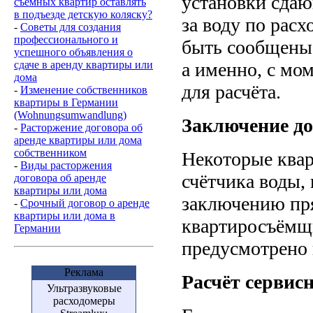
установки сдаю
съемных квартир оставлять
в подъезде детскую коляску?
за воду по рас
-
Советы для создания
профессионального и
быть сообщены
успешного объявления о
сдаче в аренду квартиры или
а именно, с мо
дома
для расчёта.
-
Изменение собственников
квартиры в Германии
(Wohnungsumwandlung)
Заключение до
-
Расторжение договора об
аренде квартиры или дома
собственником
Некоторые квар
-
Виды расторжения
счётчика воды,
договора об аренде
квартиры или дома
заключению пря
-
Срочный договор о аренде
квартиры или дома в
квартиросъёмщи
Германии
предусмотрено 
Реклама
Расчёт сервис
Ультразвуковые
расходомеры