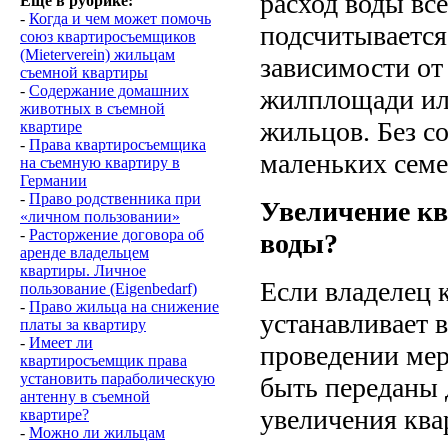
расход воды вс
Еще в рубрике:
-
Когда и чем может помочь
подсчитывается
союз квартиросъемщиков
(Mieterverein) жильцам
зависимости от
съемной квартиры
-
Содержание домашних
жилплощади ил
животных в съемной
жильцов. Без с
квартире
-
Права квартиросъемщика
маленьких семе
на съемную квартиру в
Германии
-
Право родственника при
Увеличение кв
«личном пользовании»
-
Расторжение договора об
воды?
аренде владельцем
квартиры. Личное
Если владелец 
пользование (Eigenbedarf)
-
Право жильца на снижение
устанавливает 
платы за квартиру
-
Имеет ли
проведении мер
квартиросъемщик права
установить параболическую
быть переданы 
антенну в съемной
увеличения ква
квартире?
-
Можно ли жильцам