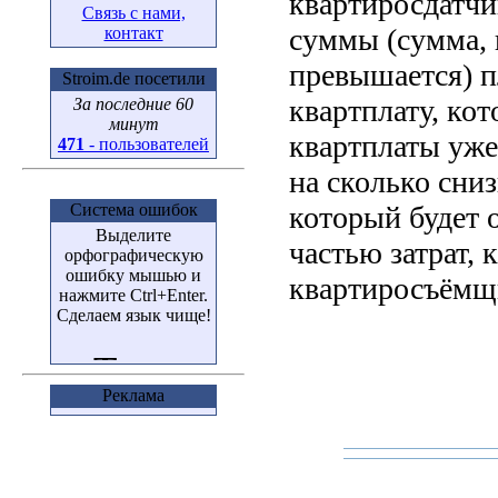
квартиросдатчи
Связь с нами,
суммы (сумма, 
контакт
превышается) п
Stroim.de посетили
квартплату, кот
За последние 60
минут
квартплаты уже
471
- пользователей
на сколько сниз
Система ошибок
который будет 
Выделите
частью затрат, 
орфографическую
ошибку мышью и
квартиросъёмщ
нажмите Ctrl+Enter.
Сделаем язык чище!
Реклама