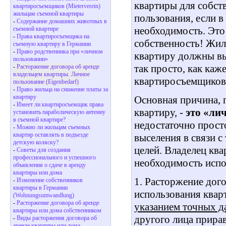
квартиры для собст
квартиросъемщиков (Mieterverein)
жильцам съемной квартиры
пользования, если в
-
Содержание домашних животных в
необходимость. Это
съемной квартире
-
Права квартиросъемщика на
собственность! Жи
съемную квартиру в Германии
-
Право родственника при «личном
квартиру должны выс
пользовании»
так просто, как каж
-
Расторжение договора об аренде
владельцем квартиры. Личное
квартиросъемщиков 
пользование (Eigenbedarf)
-
Право жильца на снижение платы за
квартиру
Основная причина,
-
Имеет ли квартиросъемщик права
квартиру, -
это «лич
установить параболическую антенну
в съемной квартире?
недостаточно прост
-
Можно ли жильцам съемных
квартир оставлять в подъезде
выселения в связи с
детскую коляску?
целей. Владелец кв
-
Советы для создания
профессионального и успешного
необходимость испо
объявления о сдаче в аренду
квартиры или дома
1. Расторжение дог
-
Изменение собственников
квартиры в Германии
использования квар
(Wohnungsumwandlung)
-
Расторжение договора об аренде
указанием точных д
квартиры или дома собственником
другого лица прира
-
Виды расторжения договора об
аренде квартиры или дома