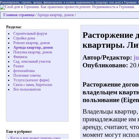
Ремонтировать, строить, аренда, финансировать и купить недвижимость (квартиру или дом) в Германии.
Главная страница
Аренда квартир, домов
/
/
Разделы:
Расторжение д
Строительный форум
Стройка дома
квартиры. Лич
Ремонт квартир, домов
Аренда квартир, домов
Покупка квартир, домов
Автор/Редактор:
ju
Финансы
Сад, земельный участок
Опубликовано:
20.
Разное
фотоальбомы
Полезные советы
Услуги (каталог фирм)
Расторжение догов
Связь с нами, Impressum
Все пользователи
владельцем кварт
пользование (Eigen
Владельцы квартир
принадлежащие им 
аренду, считают, чт
Еще в рубрике:
момент могут испол
-
Когда и чем может помочь союз