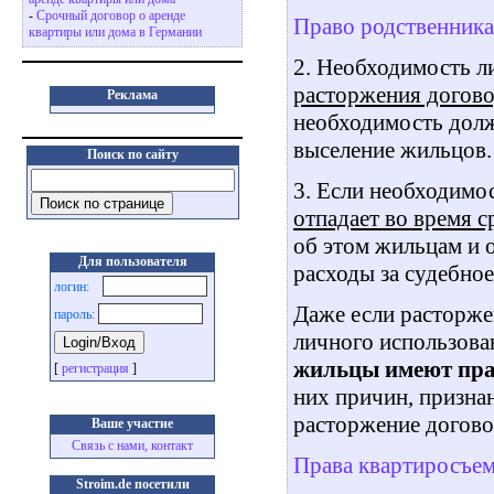
-
Срочный договор о аренде
Право родственника
квартиры или дома в Германии
2. Необходимость л
расторжения догово
Реклама
необходимость должн
выселение жильцов.
Поиск по сайту
3. Если необходимо
отпадает во время 
об этом жильцам и о
Для пользователя
расходы за судебное
логин:
Даже если расторже
пароль:
личного использова
жильцы имеют прав
[
регистрация
]
них причин, призна
расторжение догово
Ваше участие
Связь с нами, контакт
Права квартиросъе
Stroim.de посетили