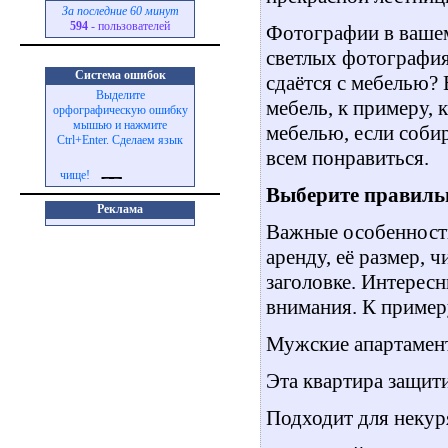
За последние 60 минут
594
- пользователей
Фотографии в вашем
светлых фотография
Система ошибок
сдаётся с мебелью?
Выделите
мебель, к примеру,
орфографическую ошибку
мышью и нажмите
мебелью, если собира
Ctrl+Enter. Сделаем язык
всем понравиться.
чище!
Выберите правильн
Реклама
Важные особенности
аренду, её размер, ч
заголовке. Интерес
внимания. К пример
Мужские апартамент
Эта квартира защити
Подходит для неку