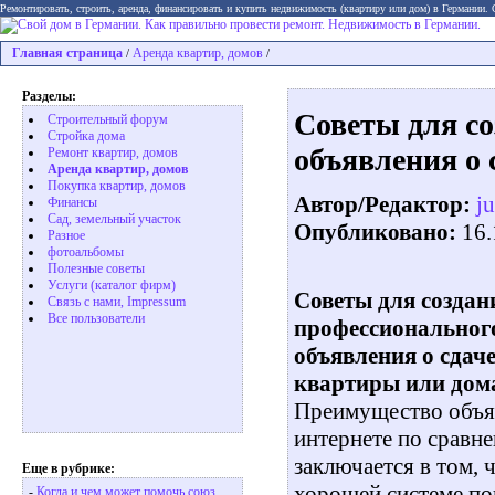
Ремонтировать, строить, аренда, финансировать и купить недвижимость (квартиру или дом) в Германии.
Главная страница
Аренда квартир, домов
/
/
Разделы:
Советы для со
Строительный форум
Стройка дома
объявления о 
Ремонт квартир, домов
Аренда квартир, домов
Покупка квартир, домов
Автор/Редактор:
ju
Финансы
Сад, земельный участок
Опубликовано:
16.
Разное
фотоальбомы
Полезные советы
Услуги (каталог фирм)
Советы для создан
Связь с нами, Impressum
Все пользователи
профессиональног
объявления о сдаче
квартиры или дом
Преимущество объя
интернете по сравне
заключается в том, 
Еще в рубрике:
хорошей системе по
-
Когда и чем может помочь союз