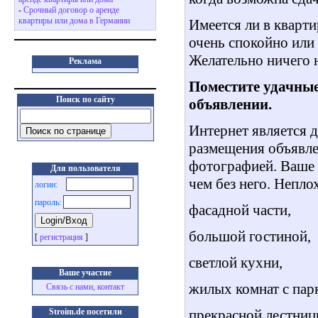
-
Срочный договор о аренде
квартиры или дома в Германии
Имеется ли в кварт
очень спокойно или
Желательно ничего 
Реклама
Поместите удачны
Поиск по сайту
объявлении.
Интернет является 
размещения объявле
фотографией. Ваше 
Для пользователя
чем без него. Непл
логин:
пароль:
фасадной части,
большой гостиной,
[
регистрация
]
светлой кухни,
Ваше участие
жилых комнат с пар
Связь с нами, контакт
прекрасной лестниц
Stroim.de посетили