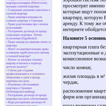
квартиросъемщиков (Mieterverein)
просмотрят именно 
жильцам съемной квартиры
-
Содержание домашних животных в
которые ищут похо
съемной квартире
квартиру, которую В
-
Права квартиросъемщика на
съемную квартиру в Германии
аренду. К тому же о
-
Право родственника при «личном
пользовании»
интернете обойдетс
-
Расторжение договора об аренде
владельцем квартиры. Личное
Назовите 5 основн
пользование (Eigenbedarf)
-
Право жильца на снижение платы за
квартиру
квартирная плата бе
-
Имеет ли квартиросъемщик права
эксплутационные и 
установить параболическую антенну
в съемной квартире?
комиссионное возна
-
Можно ли жильцам съемных
квартир оставлять в подъезде
число комнат,
детскую коляску?
-
Советы для создания
профессионального и успешного
жилая площадь в м² 
объявления о сдаче в аренду
чердак,
квартиры или дома
-
Изменение собственников
квартиры в Германии
расположение кварти
(Wohnungsumwandlung)
-
Расторжение договора об аренде
фирм или организац
квартиры или дома собственником
-
Виды расторжения договора об
когда возможна сда
аренде квартиры или дома