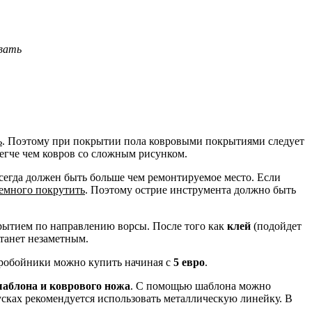
вать
ь
. Поэтому при покрытии пола ковровыми покрытиями следует
егче чем ковров со сложным рисунком.
сегда должен быть больше чем ремонтируемое место. Если
немного покрутить
. Поэтому острие инструмента должно быть
рытием по направлению ворсы. После того как
клей
(подойдет
станет незаметным.
пробойники можно купить начиная с
5 евро
.
аблона и коврового ножа
. С помощью шаблона можно
сках рекомендуется использовать металлическую линейку. В