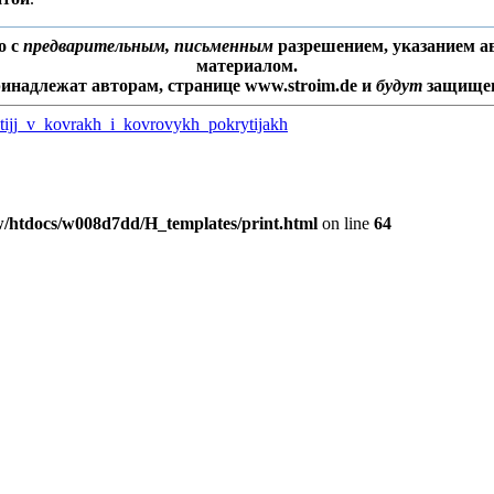
о с
предварительным, письменным
разрешением, указанием ав
материалом.
ринадлежат авторам, странице www.stroim.de и
будут
защищен
stijj_v_kovrakh_i_kovrovykh_pokrytijakh
/htdocs/w008d7dd/H_templates/print.html
on line
64