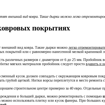
тят внешний вид ковра. Такие дырки можно легко отремонтиро
 ковровых покрытиях
ят внешний вид ковра. Такие дырки можно
легко отремонтироват
вых покрытий или с равномерно нанесенной мелкой крапинкой л
ть различных размеров с диаметром от 6 до 25 мм. Пробойник в
аботке мягких материалов пробойник следует просто
вдавить и 
за, сменный кусок должен совпадать с окружающим ковровым пок
ать грубой щеткой. Нитки ворсы переплетутся и место ремонта 
орошем строительном центре примерно за 40 евро. Отдельные 
овреждения и большей дырки, можно ремонтировать с помощью
ш
а можно использовать плитку или кусок фанеры. При больших ку
нтой
.