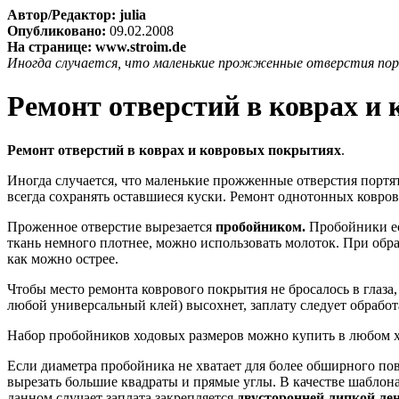
Автор/Редактор: julia
Опубликовано:
09.02.2008
На странице: www.stroim.de
Иногда случается, что маленькие прожженные отверстия пор
Ремонт отверстий в коврах и
Ремонт отверстий в коврах и ковровых покрытиях
.
Иногда случается, что маленькие прожженные отверстия порт
всегда сохранять оставшиеся куски. Ремонт однотонных ковро
Проженное отверстие вырезается
пробойником.
Пробойники ес
ткань немного плотнее, можно использовать молоток. При обр
как можно острее.
Чтобы место ремонта коврового покрытия не бросалось в гла
любой универсальный клей) высохнет, заплату следует обработ
Набор пробойников ходовых размеров можно купить в любом х
Если диаметра пробойника не хватает для более обширного п
вырезать большие квадраты и прямые углы. В качестве шаблон
данном случает заплата закрепляется
двусторонней липкой ле