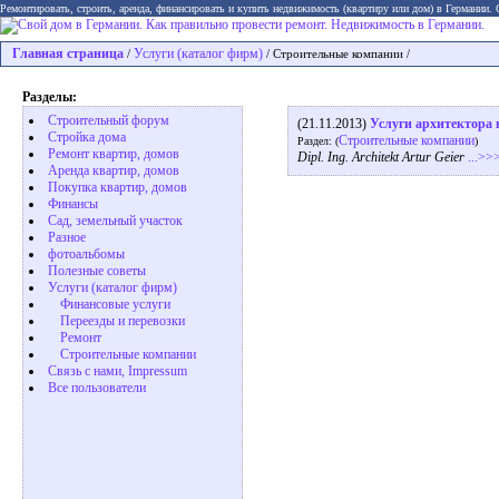
Ремонтировать, строить, аренда, финансировать и купить недвижимость (квартиру или дом) в Германии.
Главная страница
Услуги (каталог фирм)
/
/ Строительные компании /
Разделы:
Строительный форум
(21.11.2013)
Услуги архитектора 
Стройка дома
Строительные компании
Раздел: (
)
Ремонт квартир, домов
Dipl. Ing. Architekt Artur Geier
...>>
Аренда квартир, домов
Покупка квартир, домов
Финансы
Сад, земельный участок
Разное
фотоальбомы
Полезные советы
Услуги (каталог фирм)
Финансовые услуги
Переезды и перевозки
Ремонт
Строительные компании
Связь с нами, Impressum
Все пользователи