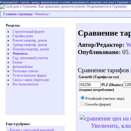
Ремонтировать, строить, аренда, финансировать и купить недвижимость (квартиру или дом) в Германии.
Главная страница
Финансы
/
/
Разделы:
Сравнение тари
Строительный форум
Стройка дома
Ремонт квартир, домов
Автор/Редактор:
W
Аренда квартир, домов
Покупка квартир, домов
Опубликовано:
05.
Финансы
Сад, земельный участок
Разное
фотоальбомы
Сравнение тарифов н
Полезные советы
Услуги (каталог фирм)
Gastarife (Тарифы на газ)
Связь с нами, Impressum
Все пользователи
PLZ (Индекс)
(годовое потребление)
Privatkunde (частное лицо)
Gewerbe (фирма)
Еще в рубрике:
Увеличить, кли
-
Кредит с ежегодной выплатой