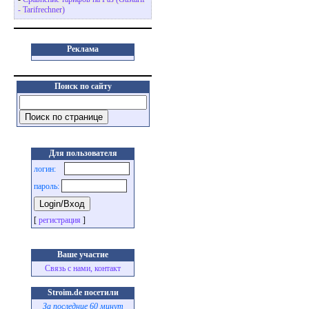
- Tarifrechner)
Реклама
Поиск по сайту
Для пользователя
логин:
пароль:
[
регистрация
]
Ваше участие
Связь с нами, контакт
Stroim.de посетили
За последние 60 минут