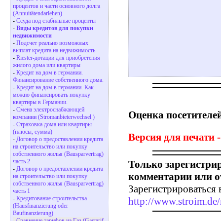
процентов и части основного долга
(Annuitätendarlehen)
-
Ссуда под стабильные проценты
-
Виды кредитов для покупки
недвижимости
-
Подсчет реально возможных
выплат кредита на недвижимость
-
Riester-дотации для приобретения
жилого дома или квартиры
-
Кредит на дом в германии.
Финансирование собственного дома.
-
Кредит на дом в германии. Как
можно финансировать покупку
квартиры в Германии.
-
Смена электроснабжающей
Оценка посетителей
компании (Stromanbieterwechsel )
-
Страховка дома или квартиры
(плюсы, сумма)
Версия для печати -
-
Договор о предоставлении кредита
на строительство или покупку
собственного жилья (Bausparvertrag)
часть 2
Только зарегистри
-
Договор о предоставлении кредита
комментарии или о
на строительство или покупку
собственного жилья (Bausparvertrag)
Зарегистрироваться 
часть 1
-
Кредитование строительства
http://www.stroim.de/
(Hausfinanzierung oder
Baufinanzierung)
-
Сравнение тарифов на Газ (Gastarif