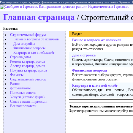
Ремонтировать, строить, аренда, финансировать и купить недвижимость (квартиру или дом) в Германии.
Главная страница
/ Строительный 
Разделы:
Раздел
Строительный форум
Разное и вопросы от новичков
Разное и вопросы от новичков
Дом и стройка
Всё что не подходит в другие разделы ил
Финансовые вопросы
раздел это относится.
Квартира и кто в ней живёт
Дом и стройка
Стройка дома
Советы архитектора, Смета, стоимость 
Ремонт квартир, домов
и перестройка, Внешнее и внутреннее оф
Аренда квартир, домов
Покупка квартир, домов
Финансовые вопросы
Финансы
Всё что касается выбора кредита, страх
Сад, земельный участок
финансирования своего жилья.
Разное
Квартира и кто в ней живёт
фотоальбомы
Общие вопросы, где... как... почем...; Р
Полезные советы
советы дизайнера; Домовой - вопросы с
Услуги (каталог фирм)
Связь с нами, Impressum
Все пользователи
Только зарегистрированные пользоват
Зарегистрироваться вы можете перейдя по