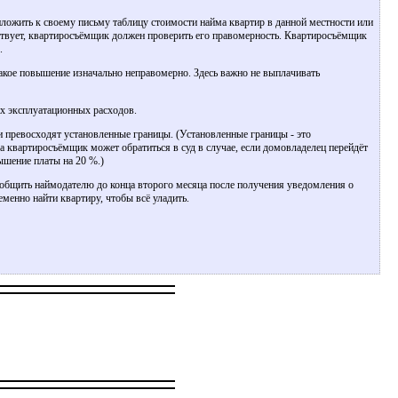
ложить к своему письму таблицу стоимости найма квартир в данной местности или
утствует, квартиросъёмщик должен проверить его правомерность. Квартиросъёмщик
.
акое повышение изначально неправомерно. Здесь важно не выплачивать
х эксплуатационных расходов.
и превосходят установленные границы. (Установленные границы - это
а квартиросъёмщик может обратиться в суд в случае, если домовладелец перейдёт
ышение платы на 20 %.)
общить наймодателю до конца второго месяца после получения уведомления о
еменно найти квартиру, чтобы всё уладить.