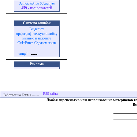
За последние 60 минут
459
- пользователей
Система ошибок
Выделите
орфографическую ошибку
мышью и нажмите
Ctrl+Enter. Сделаем язык
чище!
Реклама
Работает на Textus ------
Любая перепечатка или использование материалов т
Вс