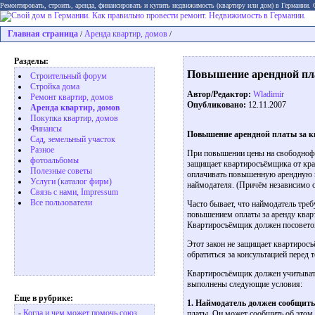
Ремонтировать, строить, аренда, финансировать и купить недвижимость (квартиру или дом) в Германии.
Главная страница
Аренда квартир, домов
/
/
Разделы:
Повышение арендной пла
Строительный форум
Стройка дома
Автор/Редактор:
Wladimir
Ремонт квартир, домов
Опубликовано:
12.11.2007
Аренда квартир, домов
Покупка квартир, домов
Финансы
Повышение арендной платы за к
Сад, земельный участок
Разное
При повышении цены на свободнофи
фотоальбомы
защищает квартиросъёмщика от кр
Полезные советы
оплачивать повышенную арендную п
Услуги (каталог фирм)
наймодателя. (Причём независимо о
Связь с нами, Impressum
Все пользователи
Часто бывает, что наймодатель тре
повышением оплаты за аренду квар
Квартиросъёмщик должен посоветова
Этот закон не защищает квартирос
обратиться за консультацией перед 
Квартиросъёмщик должен учитывать
выполнены следующие условия:
Еще в рубрике:
1. Наймодатель должен сообщить
-
Когда и чем может помочь союз
платы. Он может сообщить об этом 