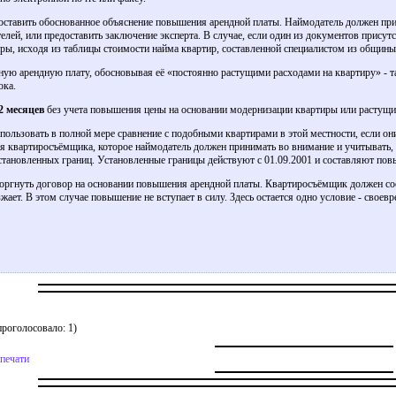
оставить обоснованное объяснение повышения арендной платы. Наймодатель должен при
елей, или предоставить заключение эксперта. В случае, если один из документов прис
ры, исходя из таблицы стоимости найма квартир, составленной специалистом из общины
ую арендную плату, обосновывая её «постоянно растущими расходами на квартиру» - т
ока.
2 месяцев
без учета повышения цены на основании модернизации квартиры или растущи
пользовать в полной мере сравнение с подобными квартирами в этой местности, если он
я квартиросъёмщика, которое наймодатель должен принимать во внимание и учитывать, 
тановленных границ. Установленные границы действуют с 01.09.2001 и составляют пов
оргнуть договор на основании повышения арендной платы. Квартиросъёмщик должен со
жает. В этом случае повышение не вступает в силу. Здесь остается одно условие - своевр
роголосовало: 1)
 печати