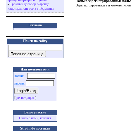
Только зарегистрированные польз
-
Срочный договор о аренде
Зарегистрироваться вы можете перей
квартиры или дома в Германии
Реклама
Поиск по сайту
Для пользователя
логин:
пароль:
[
регистрация
]
Ваше участие
Связь с нами, контакт
Stroim.de посетили