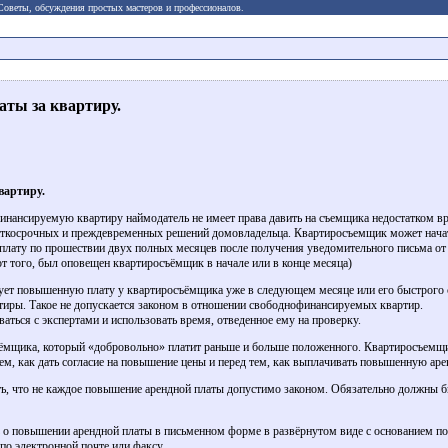
 Советы, обсуждения простых мастеров и профессионалов.
ты за квартиру.
вартиру.
нансируемую квартиру наймодатель не имеет права давить на съемщика недостатком вр
аткосрочных и преждевременных решений домовладельца. Квартиросъемщик может нача
лату по прошествии двух полных месяцев после получения уведомительного письма от
т того, был оповещен квартиросъёмщик в начале или в конце месяца)
бует повышенную плату у квартиросъёмщика уже в следующем месяце или его быстрого 
тиры. Такое не допускается законом в отношении свободнофинансируемых квартир.
ться с экспертами и использовать время, отведенное ему на проверку.
ъёмщика, который «добровольно» платит раньше и больше положенного. Квартиросъемщ
тем, как дать согласие на повышение цены и перед тем, как выплачивать повышенную аре
, что не каждое повышение арендной платы допустимо законом. Обязательно должны 
о повышении арендной платы в письменном форме в развёрнутом виде с основанием 
по электронной почте или факсу.