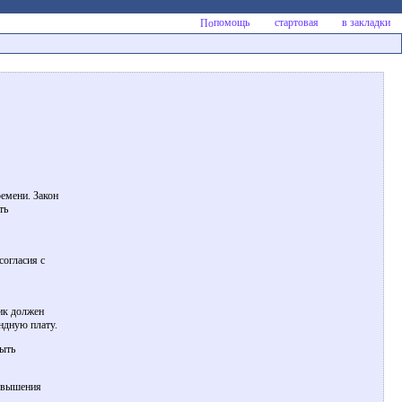
помощь
стартовая
в закладки
емени. Закон
ть
согласия с
ик должен
ндную плату.
быть
повышения