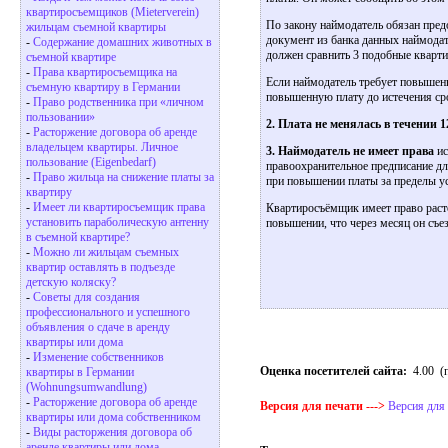
квартиросъемщиков (Mieterverein)
По закону наймодатель обязан пред
жильцам съемной квартиры
документ из банка данных наймодат
-
Содержание домашних животных в
должен сравнить 3 подобные кварти
съемной квартире
-
Права квартиросъемщика на
Если наймодатель требует повышенн
съемную квартиру в Германии
повышенную плату до истечения ср
-
Право родственника при «личном
пользовании»
2. Плата не менялась в течении 1
-
Расторжение договора об аренде
владельцем квартиры. Личное
3. Наймодатель не имеет права
ис
пользование (Eigenbedarf)
правоохранительное предписание дл
-
Право жильца на снижение платы за
при повышении платы за пределы ус
квартиру
-
Имеет ли квартиросъемщик права
Квартиросъёмщик имеет право раст
установить параболическую антенну
повышении, что через месяц он съез
в съемной квартире?
-
Можно ли жильцам съемных
квартир оставлять в подъезде
детскую коляску?
-
Советы для создания
профессионального и успешного
объявления о сдаче в аренду
квартиры или дома
-
Изменение собственников
Оценка посетителей сайта:
4.00
(п
квартиры в Германии
(Wohnungsumwandlung)
-
Расторжение договора об аренде
Версия для печати --->
Версия для
квартиры или дома собственником
-
Виды расторжения договора об
аренде квартиры или дома