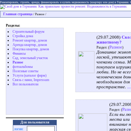
Ремонтировать, строить, аренда, финансировать и купить недвижимость (квартиру или дом) в Германии.
Главная страница
/ Разное /
Разделы:
Строительный форум
Стройка дома
(29.07.2008)
Cко
Ремонт квартир, домов
животному?
Аренда квартир, домов
Разное
Раздел: (
)
Покупка квартир, домов
Домашние животн
Финансы
лаской, утешают
Сад, земельный участок
членами семьи. М
Разное
фотоальбомы
покупаем игрушки
Полезные советы
любви. Но не вс
Услуги (каталог фирм)
человеческом дом
Связь с нами, Impressum
необходимом для
Все пользователи
пространстве.
..
(29.07.200
Разн
Раздел: (
Если вы л
места или 
Для пользователя
внимание н
логин:
морская св