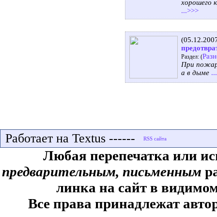
хорошего 
...>>>
(05.12.200
предотвра
Разн
Раздел: (
При пожаре
а в дыме
..
Работает на Textus ------
Любая перепечатка или ис
предварительным, письменным
ра
линка на сайт в видимом
Все права принадлежат автор