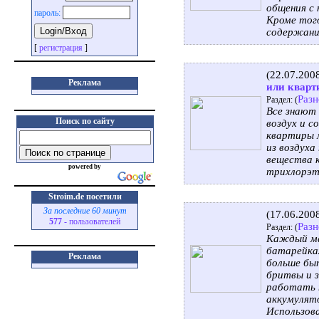
общения с 
пароль:
Кроме того
содержани
[
регистрация
]
(22.07.200
Реклама
или квар
Разн
Раздел: (
Все знают
Поиск по сайту
воздух и 
квартиры 
из воздуха
вещества к
powered by
трихлорэт
Stroim.de посетили
За последние 60 минут
(17.06.200
577
- пользователей
Разн
Раздел: (
Каждый ма
батарейках
Реклама
больше бы
бритвы и 
работать 
аккумулят
Использов